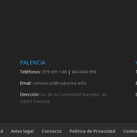
PALENCIA
Teléfonos:
979 691 146
|
664 604 999
Email:
comercial@saborea.info
Dirección:
Av. de la Comunidad Europea, 40,
34004 Palencia
ad
Aviso legal
Contacto
Política de Privacidad
Cooki