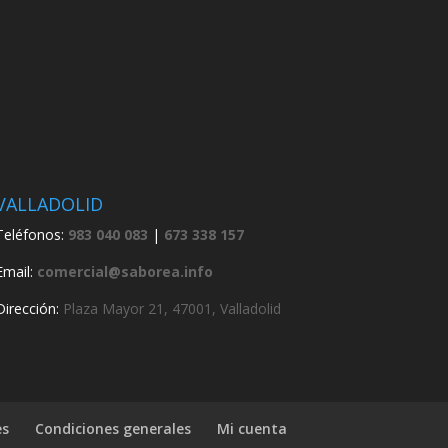
VALLADOLID
Teléfonos:
983 040 083
|
673 338 157
Email:
comercial@saborea.info
Dirección:
Plaza Mayor 21, 47001, Valladolid
es
Condiciones generales
Mi cuenta